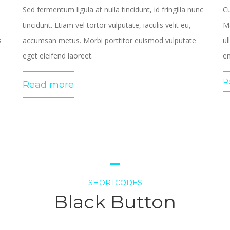
Sed fermentum ligula at nulla tincidunt, id fringilla nunc
Cu
tincidunt. Etiam vel tortor vulputate, iaculis velit eu,
Ma
s
accumsan metus. Morbi porttitor euismod vulputate
ul
eget eleifend laoreet.
en
R
Read more
SHORTCODES
Black Button