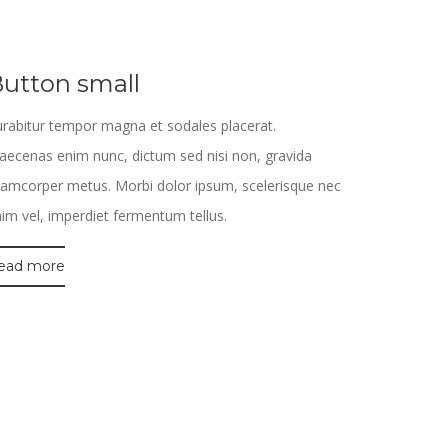
utton small
rabitur tempor magna et sodales placerat.
ecenas enim nunc, dictum sed nisi non, gravida
lamcorper metus. Morbi dolor ipsum, scelerisque nec
im vel, imperdiet fermentum tellus.
ead more