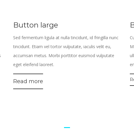
Button large
B
Sed fermentum ligula at nulla tincidunt, id fringilla nunc
Cu
tincidunt. Etiam vel tortor vulputate, iaculis velit eu,
Ma
s
accumsan metus. Morbi porttitor euismod vulputate
ul
eget eleifend laoreet.
en
R
Read more